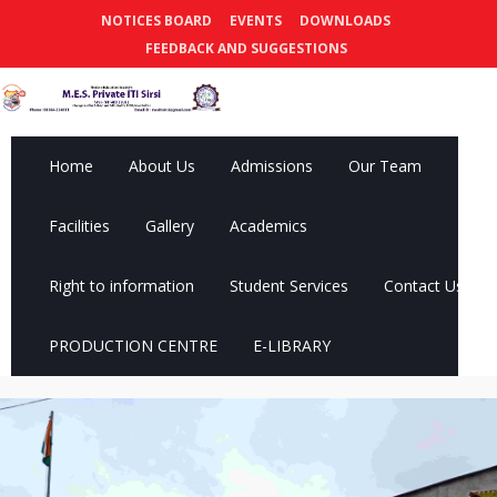
NOTICES BOARD
EVENTS
DOWNLOADS
FEEDBACK AND SUGGESTIONS
Home
About Us
Admissions
Our Team
Facilities
Gallery
Academics
Right to information
Student Services
Contact Us
PRODUCTION CENTRE
E-LIBRARY