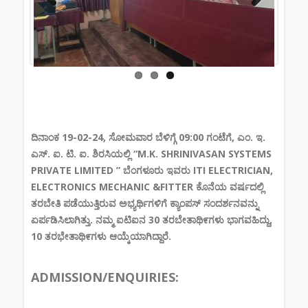
Previous
Next
ದಿನಾಂಕ 19-02-24, ಸೋಮವಾರ ಬೆಳಿಗ್ಗೆ 09:00 ಗಂಟೆಗೆ, ಎಂ. ಇ.
ಎಸ್. ಐ. ಟಿ. ಐ. ಶಿರಸಿಯಲ್ಲಿ “M.K. SHRINIVASAN SYSTEMS
PRIVATE LIMITED ” ಬೆಂಗಳೂರು ಇವರು ITI ELECTRICIAN,
ELECTRONICS MECHANIC &FITTER ಕೊನೆಯ ವರ್ಷದಲ್ಲಿ
ತರಬೇತಿ ಪಡೆಯುತ್ತಿರುವ ಅಭ್ಯರ್ಥಿಗಳಿಗೆ ಕ್ಯಾಂಪಸ್ ಸಂದರ್ಶನವನ್ನು
ಏರ್ಪಡಿಸಿಲಾಗಿತ್ತು. ನಮ್ಮ ಐಟಿಐನ 30 ತರಬೇತಾಥಿ೯ಗಳು ಭಾಗವಹಿದ್ದು,
10 ತರಭೇತಾಥಿ೯ಗಳು ಆಯ್ಕೆಯಾಗಿದ್ದಾರೆ.
ADMISSION/ENQUIRIES: