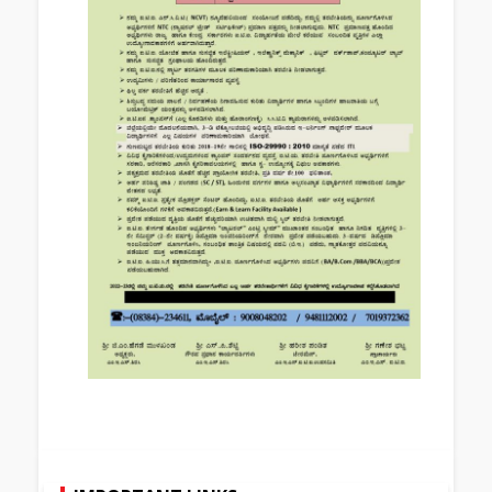
*MES ITI, ವಿದ್ಯಾನಗರ, ಶಿರಸಿ.*
*ITI ಪ್ರವೇಶ ಪ್ರಕಟಣೆ*
2023-24 ನೇ ಶೈಕ್ಷಣಿಕ ವರ್ಷಕ್ಕೆ
SSLC ಪಾಸಾದ/ PUC ಪಾಸ್
ಅಥವಾ ಫೇಲಾದ ಆಸಕ್ತ ಅಭ್ಯರ್ಥಿಗಳು
ಐ. ಟಿ. ಐ. ಕಚೇರಿಯಿಂದ